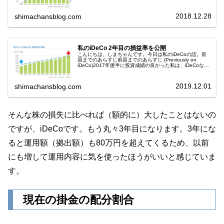
い。家では電気ストーブが大活躍だ。16度がどんなに寒い
かは、こちらの記事を参照頂きた...
2018.12.28
shimachansblog.com
私のiDeCo 2年目の損益率を公開
こんにちは、しまちゃんです。今日は私のiDeCoの話。前
回までのあらすじ前回までのあらすじ (Previously on
iDeCo)2017年後半に投資成績の良かった私は、iDeCoなる
ものの存在を知るや迷わずにこれをスタートすることに
し...
2019.12.01
shimachansblog.com
そんな株の損失に比べれば（額的に）大したことはないの
ですが、iDeCoです。もう丸々3年目になります。3年にな
ると運用額（拠出額）も80万円を超えてくるため、以前
にも増して運用内容に気を使ったほうがいいと感じていま
す。
現在の掛金の配分割合