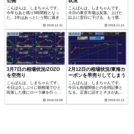
公開
状況
こんばんは、しまちゃんです。
こんばんは、しまちゃんです。
今年もあと残り5時間程となっ
今日の東京市場は反落。上げた
た。1年はあっという間に過ぎ去
以上に翌日に下げる。もう慣れ
っていく。今日は特に大晦日ら
っこになってしまった。やはり
2018.12.31
2018.11.21
しいことは何もせず、朝から掃
今後しばらくは下げ相場となり
除したりマックを食べたりとわ
そう。日付が変わった12時過ぎ
株式投資
株式投資
が家はいつもの休日と変わらな
現在、ダウがマイナス500ドル以
い。掃除がちょっと本格的なく
上と大幅に下げている。このま
らいか。今日は...
ま行くと明...
3月7日の相場状況/ZOZO
2月12日の相場状況/東海カ
を空売り
ーボンを早売りしてしまう
こんばんは、しまちゃんです。
こんばんは、しまちゃんです。
今日は久しぶりに朝相場でひと
今日も相場関係との合同記事と
段落した後にローラ練を行っ
なる。正直に話すとネタがあま
た。今日の相場は下げ目線。寄
りないこともあるが、それより
2019.03.08
2019.02.12
り直前に、ZOZOに寄りから空売
も、ブログ（雑記ブログ）では
りを仕掛けることにした。ま
やはりその時自分の中で一番大
た、同時に寄りでダブルインバ
きな場所を占めていることがそ
を1000株購入。今日の相場日経
の日のネタとなりやすい。その
平均3日続落...
点、相場はやはり...