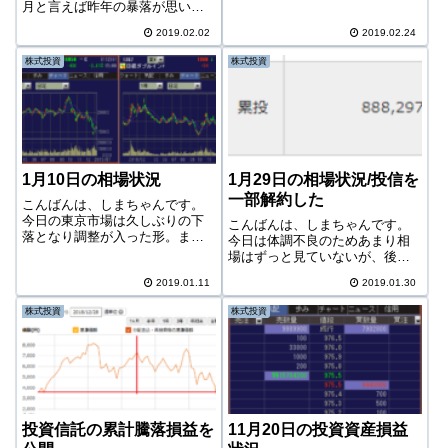
決めたのでゴロゴロしていた。
月と言えば昨年の暴落が思い出
タイミングよく外は雨模様とな
される。その記憶が片隅にあっ
ったため、罪悪感はあまりな
2019.02.02
2019.02.24
たがゆえにダウのインデックス
い。昨日に比べ体はだいぶ楽に
投信と外国株式の投信を解約し
株式投資
株式投資
なって、食欲も出てきた。とい
たのだった。今日の相場日経平
うか、食欲が出過ぎ...
均今日は高値でスタートしたも
ののその後値を...
1月10日の相場状況
1月29日の相場状況/投信を
一部解約した
こんばんは、しまちゃんです。
今日の東京市場は久しぶりの下
こんばんは、しまちゃんです。
落となり調整が入った形。まだ5
今日は体調不良のためあまり相
日移動平均線の上を株価は行っ
場はずっと見ていないが、後場
ているが、このあとさらに25日
になって急激に回復したよう
移動平均線を試す動きが続くの
2019.01.11
2019.01.30
だ。今日の相場今日は下髭を付
か、またはそこが抵抗になって
けてのプラス転向。5日線も辛う
株式投資
株式投資
しまうのか。なかなか目が離せ
じてキープしている。正直あま
ない。まだも...
り読めない最近の日経。商いも
少ないし、しばら...
投資信託の累計騰落損益を
11月20日の投資資産損益