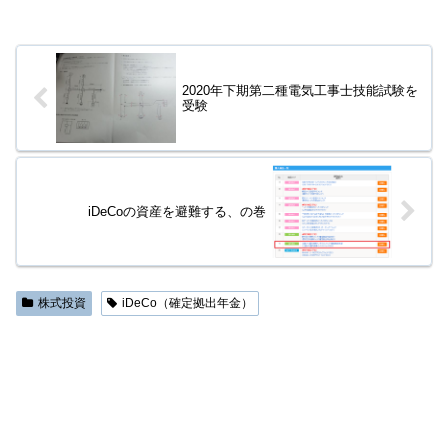
2020年下期第二種電気工事士技能試験を
受験
iDeCoの資産を避難する、の巻
株式投資
iDeCo（確定拠出年金）