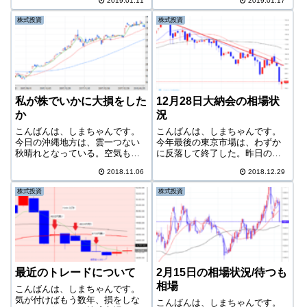
2019.01.11
2019.01.17
ているが、このあとさらに25日
に下落するのは全然かまわな
移動平均線を試す動きが続くの
い。今日は何とか5日移動平均線
株式投資
株式投資
か、またはそこが抵抗になって
を下回らずに終了。 -143,425円
しまうのか。なかなか目が離せ
このくらいの下落では全く何も
ない。まだも...
感じな...
私が株でいかに大損をした
12月28日大納会の相場状
か
況
こんばんは、しまちゃんです。
こんばんは、しまちゃんです。
今日の沖縄地方は、雲一つない
今年最後の東京市場は、わずか
秋晴れとなっている。空気も澄
に反落して終了した。昨日のダ
んでおり、なんだか内地の秋み
ウでプラスになるのではないか
2018.11.06
2018.12.29
たいだ。これは今朝9時の私の長
と期待したが、だらだらと下げ
男。痩せてノックアウトされた
る展開。しかし大引け間際、ま
株式投資
株式投資
曙ではない。まさにスマホの影
るで「何か」に蹴飛ばされるよ
響だ！昨日の夜は映画を見てい
うにいきなりチャートがジャン
た。これでも受...
プして20,00...
最近のトレードについて
2月15日の相場状況/待つも
相場
こんばんは、しまちゃんです。
気が付けばもう数年、損をしな
こんばんは、しまちゃんです。