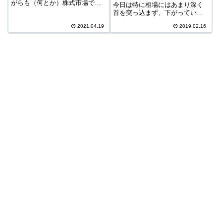
がらも（何とか）株式市場で
今日は特に相場にはあまり深く
細々と生き残っているわけです
首を突っ込まず、下がっている
が、一応今後は株を売買した週
日経平均をちらっと眺めただ
にはブログにもその記録を付け
2021.04.19
2019.02.16
け。今日の相場日経平均正直最
て行きたいと思います。「生き
近の日経は良く読めない。大き
残っている」とは言え感覚的に
く上げたと思えば今日みたいに
は半分以上が塩漬け...
200円以上の下げを見せたりす
る。直近のターゲ...