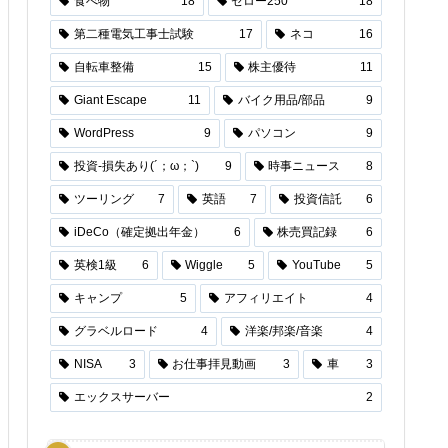
食べ物
18
セロー250
18
第二種電気工事士試験
17
ネコ
16
自転車整備
15
株主優待
11
Giant Escape
11
バイク用品/部品
9
WordPress
9
パソコン
9
投資-損失あり(´；ω；`)
9
時事ニュース
8
ツーリング
7
英語
7
投資信託
6
iDeCo（確定拠出年金）
6
株売買記録
6
英検1級
6
Wiggle
5
YouTube
5
キャンプ
5
アフィリエイト
4
グラベルロード
4
洋楽/邦楽/音楽
4
NISA
3
お仕事拝見動画
3
車
3
エックスサーバー
2