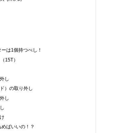
ターは1個持つべし！
（15T）
り外し
ード）の取り外し
り外し
外し
付け
込めばいいの！？