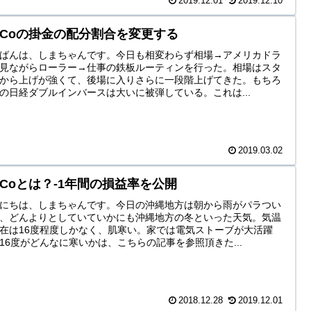
2019.12.01
2019.12.10
DeCoの掛金の配分割合を変更する
ばんは、しまちゃんです。今日も相変わらず相場→アメリカドラ
見ながらローラー→仕事の鉄板ルーティンを行った。相場はスタ
から上げが強くて、後場に入りさらに一段階上げてきた。もちろ
の日経ダブルインバースは大いに被弾している。これは...
2019.03.02
DeCoとは？-1年間の損益率を公開
にちは、しまちゃんです。今日の沖縄地方は朝から雨がパラつい
、どんよりとしていていかにも沖縄地方の冬といった天気。気温
在は16度程度しかなく、肌寒い。家では電気ストーブが大活躍
16度がどんなに寒いかは、こちらの記事を参照頂きた...
2018.12.28
2019.12.01