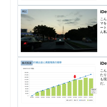
i
雑記
こん
マを
ート
ん私
i
株式投資
こん
たり
も現
だ。