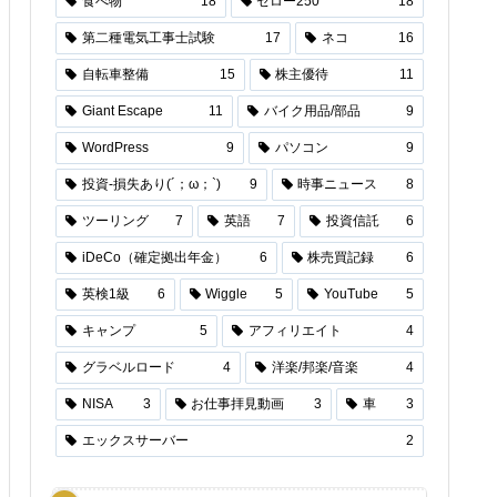
食べ物
18
セロー250
18
第二種電気工事士試験
17
ネコ
16
自転車整備
15
株主優待
11
Giant Escape
11
バイク用品/部品
9
WordPress
9
パソコン
9
投資-損失あり(´；ω；`)
9
時事ニュース
8
ツーリング
7
英語
7
投資信託
6
iDeCo（確定拠出年金）
6
株売買記録
6
英検1級
6
Wiggle
5
YouTube
5
キャンプ
5
アフィリエイト
4
グラベルロード
4
洋楽/邦楽/音楽
4
NISA
3
お仕事拝見動画
3
車
3
エックスサーバー
2