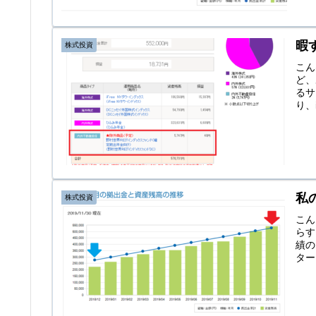
暇
株式投資
こん
ど、
るサ
り、
私
株式投資
こん
らす
績の
ター