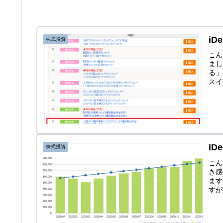
i
株式投資
こん
まし
る」
スイ
i
株式投資
こん
き感
ます
すが