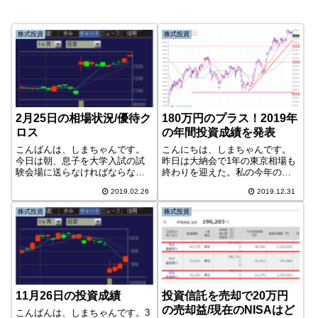
株式投資
株式投資
2月25日の相場状況/優待ク
180万円のプラス！2019年
ロス
の年間投資成績を発表
こんばんは、しまちゃんです。
こんにちは、しまちゃんです。
今日は朝、息子を大学入試の試
昨日は大納会で1年の東京相場も
験会場に送らなければならない
終わりを迎えた。私の今年の相
関係であまり相場を長くは見れ
場も終わり。というわけで、今
2019.02.26
2019.12.31
なかったが、ふと思い立ち以前
日は私の年間の投資成績を発表
からやってみたかった「優待ク
します。なお今年は、投資に関
株式投資
株式投資
ロス」をしてみた。今日の相場
して私はほぼ「何もしていな
日経平均まだ上昇トレンドが終
い」。私の勤務する会社が繁忙
わらない東京相場...
期に入る3月ころ...
11月26日の投資成績
投資信託を売却で20万円
の売却益/現在のNISAはど
こんばんは、しまちゃんです。3