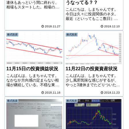
うなってる？？
連休もあっという間に終わり、
相場もスタートした。相場のな
こんにちは、しまちゃんです。
い週末はリラックスできるが、
今日は久々に投資関係のネタ。
平日は何が起きるかわからない
最近（といってもここ数日）株
ので気を抜けない。東京もニュ
式相場を再度見始めていて、
ーヨークもだ。今日の相場を見
2018.11.27
2019.12.10
色々と何をすべきか模索してい
ていこうか。今日の東京市場は
る。そして実はさっき、衝動的
連騰した。開場...
株式投資
株式投資
に投資信託を売却してしまっ
た。投資信託を売却ひふみプラ
スいつ買ったのか忘れ...
11月15日の投資損益状況
11月22日の投資資産状況
こんばんは、しまちゃんです。
こんばんは、しまちゃんです。
なかなか方向感の定まらない相
少し風邪気味な感じがするが、
場が継続している。不穏な東京
やっと3連休までたどりついた。
市場。これからどうなってしま
それでは今日の相場を見ていこ
2018.11.16
2018.11.23
うのか。さて、今日の成績を見
う。今日の東京市場は3日ぶりに
ていこう。-29,102円今日は持ち
上昇。下げもやっと一服してく
株式投資
株式投資
株の中では6674ジーエスユアサ
れた。ただ連休前ということも
以外は微減。投資信託も含めた
あってか売買代金が約2兆円強
全体...
と、商いの少...