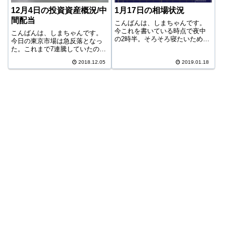
12月4日の投資資産概況/中
1月17日の相場状況
間配当
こんばんは、しまちゃんです。
今これを書いている時点で夜中
こんばんは、しまちゃんです。
の2時半。そろそろ寝たいため、
今日の東京市場は急反落となっ
早速今日の相場を振り返る。今
た。これまで7連騰していたの
日の相場今日の日経平均は続落
が、一気に売られた形。しかし
であった。しかし決して下げ幅
2018.12.05
2019.01.18
538円はいくら何でも一気に下げ
は大きくなく、混乱のない、落
過ぎやしないか。今日のチャー
ち着いた下げだ。というより
トを見ると、せっかく75日移動
も、最近は売買代...
平均線にタッチしたのに再度25
日移動平...