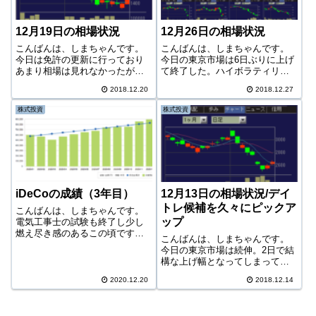
12月19日の相場状況
12月26日の相場状況
こんばんは、しまちゃんです。
こんばんは、しまちゃんです。
今日は免許の更新に行っており
今日の東京市場は6日ぶりに上げ
あまり相場は見れなかったが、
て終了した。ハイボラティリテ
また下落した。今日はさすがに
ィ相場となっており、上がった
2018.12.20
2018.12.27
少し上がると思っていたが、あ
り下がったりジェットコースタ
っけなく21,000円を割り込んで
ーのような相場だ。今日は大引
株式投資
株式投資
しまった。次の節目は3月につけ
け間際に一気に値を上げて終了
た安値の20,300円近辺（年
したようだった。今日はこの位
安）。...
置。しかし数か...
iDeCoの成績（3年目）
12月13日の相場状況/デイ
トレ候補を久々にピックア
こんばんは、しまちゃんです。
ップ
電気工事士の試験も終了し少し
燃え尽き感のあるこの頃です
こんばんは、しまちゃんです。
が、実は次なる資格の取得を密
今日の東京市場は続伸。2日で結
かに画策しています。合格可能
構な上げ幅となってしまってい
性が結構微妙なので公開するか
る。このまま急上昇を続け、
まだ迷っている次第です
2020.12.20
2018.12.14
22,400円付近で下落し、三尊天
が・・。電気工事士の時のよう
井を形成しないか懸念される。
に、突然公開するかもしれ...
逆に22,600円近辺を超えてくれ