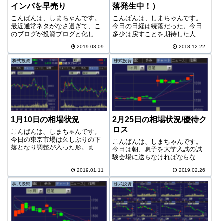
インバを早売り
落発生中！）
こんばんは、しまちゃんです。
こんばんは、しまちゃんです。
最近通常ネタがなさ過ぎて、こ
今日の日経は続落だった。今日
のブログが投資ブログと化しつ
多少は戻すことを期待した人も
つある。私の一日の身体的、精
多かっただろうが、そうはなら
2019.03.09
2018.12.22
神的行動で、一番大きなものは
なかった。後場に入り多少はマ
相場なので、必然的にブログも
イナスが緩和されたが、マイナ
株式投資
株式投資
その内容になる。まあ単純に一
スのまま終了となって3連休を迎
番頭の中を占める割合が大きい
えることとなった。変に連休明
ということ。しか...
けが楽しみなチ...
1月10日の相場状況
2月25日の相場状況/優待ク
ロス
こんばんは、しまちゃんです。
今日の東京市場は久しぶりの下
こんばんは、しまちゃんです。
落となり調整が入った形。まだ5
今日は朝、息子を大学入試の試
日移動平均線の上を株価は行っ
験会場に送らなければならない
ているが、このあとさらに25日
関係であまり相場を長くは見れ
移動平均線を試す動きが続くの
2019.01.11
2019.02.26
なかったが、ふと思い立ち以前
か、またはそこが抵抗になって
からやってみたかった「優待ク
株式投資
株式投資
しまうのか。なかなか目が離せ
ロス」をしてみた。今日の相場
ない。まだも...
日経平均まだ上昇トレンドが終
わらない東京相場...