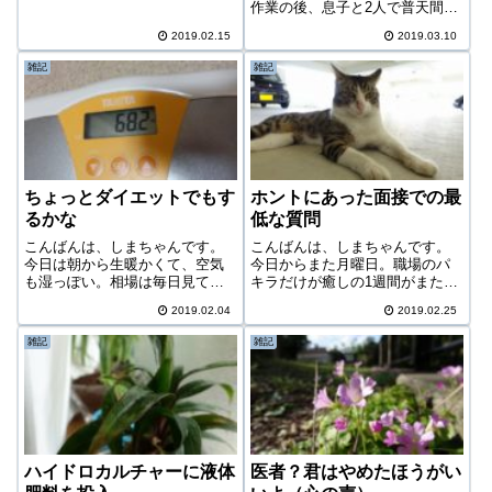
作業の後、息子と2人で普天間基
場をチェック後、またローラー
地にフェスティバルに行ってき
を回した。今日のローラーのお
2019.02.15
2019.03.10
た。このフェスタは那覇基地の
供は「24」のシーズン1の第3
とは違い、飛行機は飛んだりし
話。今日の体...
雑記
雑記
ない（多分）。展示のみ。しか
し米軍基地内で行われるので、
アメリカを身近...
ちょっとダイエットでもす
ホントにあった面接での最
るかな
低な質問
こんばんは、しまちゃんです。
こんばんは、しまちゃんです。
今日は朝から生暖かくて、空気
今日からまた月曜日。職場のパ
も湿っぽい。相場は毎日見てい
キラだけが癒しの1週間がまた始
るのだが、最近また相場熱が加
まる。今日は相場を8267イオン
2019.02.04
2019.02.25
熱し出して我慢ができずになん
の優待クロスを思いつきで行っ
と今日は2銘柄も買ってしまっ
ただけで早々に切り上げ、息子
雑記
雑記
た。この後の記事で報告しよ
を大学に入試のために送って行
う。しかし何というか、自分で
った。沖縄県内の入試は2月とは
も分かりやすい、と...
いえあま...
ハイドロカルチャーに液体
医者？君はやめたほうがい