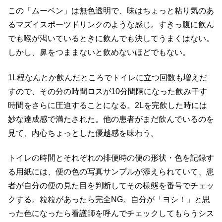
この「ムーベン」は無色透明で、味はちょっと粘り気のあ
るマズイスポーツドリンクのような感じ。すきっ腹に飲ん
でも喉が渇いているときに飲んでも決してうまくはない。
しかし、鼻をつままないと飲めないほどでもない。
1L程なんとか飲んだところでトイレに立つ回数も増えだ
すので、その分の時間ロスが10分間隔になった飲み干す
時間をさらに圧迫することになる。2Lを完飲した時には
妙な達成感で満たされた。他の患者がまだ飲んでいるのを
見て、内心ちょっとした優越感を味わう。
トイレの時間とそれぞれの排便時の便の形状・色を記録す
る用紙には、便の色の写真サンプルが添えられていて、患
者が自分の便の見た目を判断してその様態を番号でチェッ
クする。粒粒があったら完全NG。自分が「ヨシ！」と思
った色になったら看護師を呼んでチェックしてもらうシス