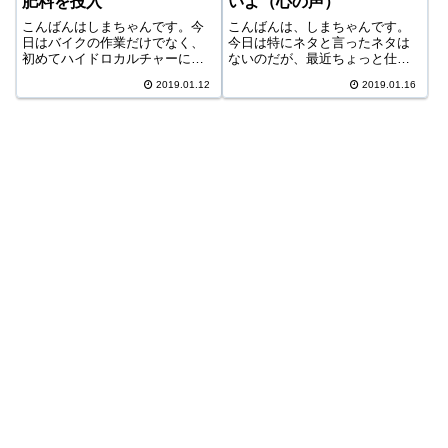
肥料を投入
いよ（心の声）
こんばんはしまちゃんです。今
こんばんは、しまちゃんです。
日はバイクの作業だけでなく、
今日は特にネタと言ったネタは
初めてハイドロカルチャーに液
ないのだが、最近ちょっと仕事
体肥料を与えてみたので自分の
関係で思うことが色々とある。
2019.01.12
2019.01.16
記録用としてこの記事を書いて
何も理解していない親からの理
いる。ハイドロカルチャー購入
不尽なクレームなどについて吐
11日目ハイポネックスをうすめ
き出したいこともたくさんある
るまずは先日購入した液体肥料
し、医師になりたいという生徒
であるハイポネ...
が多すぎることに...