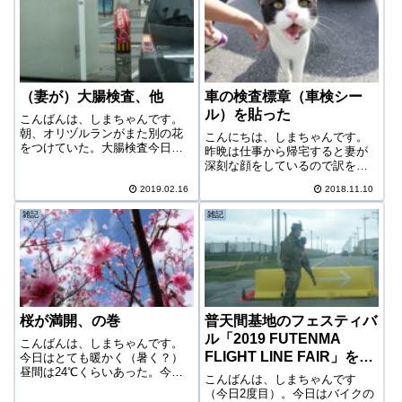
（妻が）大腸検査、他
車の検査標章（車検シー
ル）を貼った
こんばんは、しまちゃんです。
朝、オリヅルランがまた別の花
こんにちは、しまちゃんです。
をつけていた。大腸検査今日は
昨晩は仕事から帰宅すると妻が
朝から、大腸検査をする妻を車
深刻な顔をしているので訳を聞
で送ってきた。妻の大腸検査は3
くと、いきなり断水したとのこ
度目。初回はもう何年も前だけ
2019.02.16
2018.11.10
と。不動産屋の時間外の連絡先
ど、終わった後にかなりの激痛
に電話済みで、到着を待ってい
雑記
雑記
だったらしい（腹痛）。2回目は
るとのことだった。その後11時
痛みが少ない...
くらいにやってきた不動産屋さ
んのおじさんは...
桜が満開、の巻
普天間基地のフェスティバ
ル「2019 FUTENMA
こんばんは、しまちゃんです。
FLIGHT LINE FAIR」を見
今日はとても暖かく（暑く？）
昼間は24℃くらいあった。今日
に行く
こんばんは、しまちゃんです
はトレードする気はあまりなか
（今日2度目）。今日はバイクの
ったためゆっくり目に起きて相