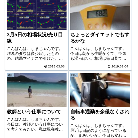
います。最後にハイドロカルチ
るとのことだった。その後11時
ャーにブログで触れたのは以下
くらいにやってきた不動産屋さ
の記事。ハイドロ...
んのおじさんは...
3月5日の相場状況/売り目
ちょっとダイエットでもす
線
るかな
こんばんは、しまちゃんです。
こんばんは、しまちゃんです。
昨晩のダウは多少戻したもの
今日は朝から生暖かくて、空気
の、結局マイナスで引けた。な
も湿っぽい。相場は毎日見てい
ので、予定通り今日は下げ目線
るのだが、最近また相場熱が加
2019.03.06
2019.02.04
で相場に臨んだ。特に何も売っ
熱し出して我慢ができずになん
ていないが。今日の相場日経平
と今日は2銘柄も買ってしまっ
雑記
雑記
均やっと上昇一息といったとこ
た。この後の記事で報告しよ
ろの日経。というか、ダウが上
う。しかし何というか、自分で
昇一息といったほう...
も分かりやすい、と...
教師という仕事について
自転車通勤を余儀なくされ
る
こんばんは、しまちゃんです。
今日は、教師という仕事につい
こんばんは、しまちゃんです。
て考えてみたい。私は現在教育
最近は日記のようになっている
産業に従事しており、フルタイ
が、まあいいか。今日も変わら