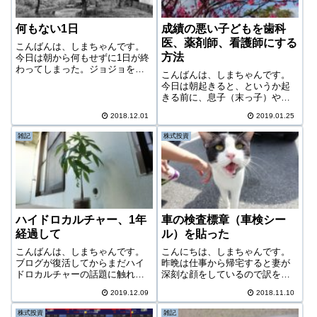
何もない1日
成績の悪い子どもを歯科
医、薬剤師、看護師にする
こんばんは、しまちゃんです。
方法
今日は朝から何もせずに1日が終
わってしまった。ジョジョを見
こんばんは、しまちゃんです。
たくらい。夕方、1日が終わりそ
今日は朝起きると、というか起
うなので、慌てて近所に何か撮
きる前に、息子（末っ子）や妻
影に行ってみた。特に何も捕ま
がインフルだ何だと騒いでい
らない。近くのため池を撮ろう
2018.12.01
2019.01.25
る。起床してみると息子は学校
と思ったら小さな子どもが4～5
を休んでおり、非常にしんどそ
人いて、や...
雑記
株式投資
うにしている。おそらく症状か
ら間違いなくインフルエンザだ
ろう。熱も高い。昨...
ハイドロカルチャー、1年
車の検査標章（車検シー
経過して
ル）を貼った
こんばんは、しまちゃんです。
こんにちは、しまちゃんです。
ブログが復活してからまだハイ
昨晩は仕事から帰宅すると妻が
ドロカルチャーの話題に触れて
深刻な顔をしているので訳を聞
いなかったので、久しぶりにハ
くと、いきなり断水したとのこ
2019.12.09
2018.11.10
イドロカルチャーがどうなって
と。不動産屋の時間外の連絡先
いるのか様子を見てみたいと思
に電話済みで、到着を待ってい
株式投資
雑記