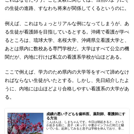
の生徒の進路、すなわち将来が関係してくるというのに。
例えば、これはちょっとリアルな例になってしまうが、あ
る生徒が看護師を目指しているとする。沖縄で看護が学べ
るところは、琉球大学、名桜大学、沖縄県立看護大学と、
あとは県内に数校ある専門学校だ。大学はすべて公立の機
関だが、内地に行けば私立の看護系学校が山ほどある。
ここで例えば、学力のため県内の大学等をすべて諦めなけ
ればならない生徒がいたとする。しかし、先日紹介したよ
うに、内地には山ほどより合格しやすい看護系の大学があ
る。
成績の悪い子どもを歯科医、薬剤師、看護師にす
る方法
こんばんは、しまちゃんです。今日は朝起きると、という
か起きる前に、息子（末っ子）や妻がインフルだ何だと騒
いでいる。起床してみると息子は学校を休んでおり、非常
にしんどそうにしている。おそらく症状から間違いなくイ