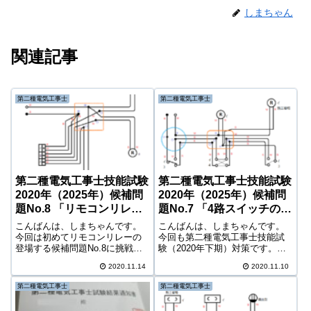
しまちゃん
関連記事
第二種電気工事士
第二種電気工事士
第二種電気工事士技能試験
第二種電気工事士技能試験
2020年（2025年）候補問
2020年（2025年）候補問
題No.8 「リモコンリレー
題No.7 「4路スイッチの接
で自己最速記録更新!?」の
続失敗！」の巻
こんばんは、しまちゃんです。
こんばんは、しまちゃんです。
巻
今回は初めてリモコンリレーの
今回も第二種電気工事士技能試
登場する候補問題No.8に挑戦で
験（2020年下期）対策です。こ
す。「リモコンリレーの結線な
の練習も課題の半分を超え、
2020.11.14
2020.11.10
んてわからん・・」と思ってい
No.7まできました。ところで、
ましたが、結線自体はそこまで
今年の試験は予定通りちゃんと
第二種電気工事士
第二種電気工事士
難しいものではなく、いわゆる
行われるんだろうか・・。一種
「スイッチの集合体」と考えれ
の方はコロナの影響で試験日程