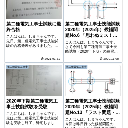
ばよかったの...
が変更とな...
第二種電気工事士試験に最
第二種電気工事士技能試験
終合格
2020年（2025年）候補問
題No.6 「思わぬミス！＆
こんばんは、しまちゃんです。
露出型コンセント」の巻
先日、第二種電気工事士技能試
こんばんは、しまちゃんです。
験の合格発表がありました。ア
さて今回も第二種電気工事士技
クセスが集中してなかなか繋が
能試験（2020年下期）の練習
らない「電気技術者試験センタ
（と動画編集）を続けて参りま
ー」のサイトでやっとのこと確
2021.01.31
2020.11.08
す。今日は候補問題のNo.6。初
認すると。。、合格！とりあえ
めて3路スイッチと露出型コンセ
第二種電気工事士
第二種電気工事士
ずホッとしました。いやぁ、実
ントが出現しました。この両方
は、ほとんど心配...
でまたミスを犯してしまったの
で、その...
2020年下期第二種電気工
第二種電気工事士技能試験
事士技能試験を受験
2020年（2025年）候補問
題No.13 「ラスト問題・自
こんにちは、しまちゃんです。
動点滅器」の巻
先ほど第二種電気工事士技能試
こんばんは、しまちゃんです。
験を受験し終了、帰宅しまし
今回は昨日行った候補問題の
た。特に大きなミスもなく、無