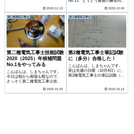
No.13、とうとう最後の練習問題
事完成させることができて一安
を施工練習したので、その様子
心と言ったところ。帰宅後に再
2020.12.13
2020.12.06
を見て行きたいと思います。本
度チェックをしてみましたが、
来はもう少し本番に近い日にや
第二種電気工事士
第二種電気工事士
自分が作った作品を思い出して
った方がいいのかもしれません
も結線や接続等にミ...
が、平日なかなかやる気が起き
ないため昨日...
第二種電気工事士技能試験
第2種電気工事士筆記試験
2020（2025）年候補問題
に（多分）合格した！
No.1をやってみる
こんばんは、しまちゃんです。
実は先週の日曜（10月4日）に、
こんばんは、しまちゃんです。
第2種電気工事士の筆記試験（下
今日は朝から相場も暇なので、
期試験）が行われた。私は5月の
さっそく第二種電気工事士技能
上期に申し込みをしていたんだ
試験の全部で13個ある候補問題
けど、コロナで中止。下期の日
2020.10.20
2020.10.12
の練習をスタートすることにし
程に延期となっていた。ここま
ました。テキストも基本部分は
でのあらすじ突然第2種電気工事
読み終わり、後は候補問題をス
士とい...
タートさせるだけとなっていま
した。2020...