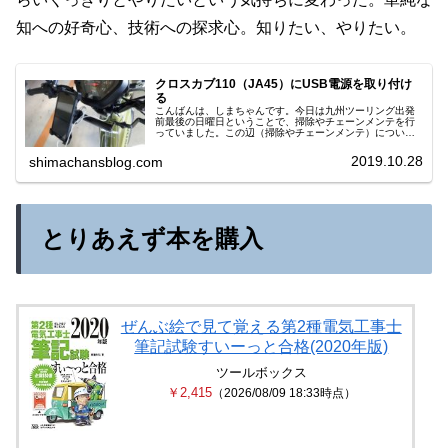
知への好奇心、技術への探求心。知りたい、やりたい。
クロスカブ110（JA45）にUSB電源を取り付け
る
こんばんは、しまちゃんです。今日は九州ツーリング出発
前最後の日曜日ということで、掃除やチェーンメンテを行
っていました。この辺（掃除やチェーンメンテ）について
は、また別の機会にまとめようと思います。今日は、昨日
行ったUSB電源の取り付けについ...
2019.10.28
shimachansblog.com
とりあえず本を購入
ぜんぶ絵で見て覚える第2種電気工事士
筆記試験すいーっと合格(2020年版)
ツールボックス
￥2,415
（2026/08/09 18:33時点）