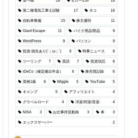
食べ物
18
セロー250
18
第二種電気工事士試験
17
ネコ
16
自転車整備
15
株主優待
11
Giant Escape
11
バイク用品/部品
9
WordPress
9
パソコン
9
投資-損失あり(´；ω；`)
9
時事ニュース
8
ツーリング
7
英語
7
投資信託
6
iDeCo（確定拠出年金）
6
株売買記録
6
英検1級
6
Wiggle
5
YouTube
5
キャンプ
5
アフィリエイト
4
グラベルロード
4
洋楽/邦楽/音楽
4
NISA
3
お仕事拝見動画
3
車
3
エックスサーバー
2