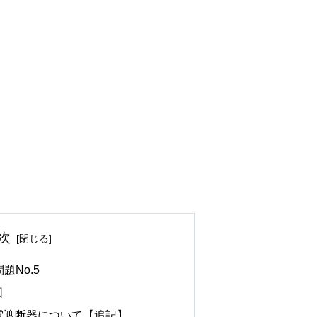
次
題No.5
図
電遮断器について【追記】