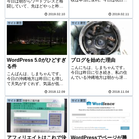
今日は朝からワードプレスと格
建国記念日なわけだが、出勤だ
闘していて、先ほどやっと昨日
った。ただ相場がないため、朝
からやろうとしていた新サイト
から油断してゆっくりと起きた
2019.02.10
2019.02.11
の構築に成功した。結論から言
らもう11時半となっていた。ち
えば、昨日と今日あれだけ時間
サイト運営
サイト運営
ょっと体調もあまり良くない。
をかけて試していた方法はうま
平日であれば...
くいかず、というか試行錯誤の
途中で別の方法に...
WordPress 5.0がひどすぎ
ブログを始めた理由
る件
こんにちは、しまちゃんです。
今日は昨日に引き続き、私の住
こんばんは、しまちゃんです。
んでいる沖縄地方は朝から冴え
今日の沖縄地方は昨日にも増し
ない天気となっている。さて今
て天気がすぐれず、気温が低い
日は、私がこのブログを開設し
上に朝から小雨が降ったりやん
た理由を話しておきたい。ま
2018.12.09
2018.11.04
だりの天気だった。那覇市 20時
た、始めるにあたり必ず守りた
頃今日の予定は30%の確率で昨
サイト運営
サイト運営
いことも書いてみる。ブログ開
日のエアーフェスタのリベン
設の理由自分の経験...
ジ、70%の確率で映画を見に行
くことだっ...
アフィリエイトはこれで決
WordPressでページが勝