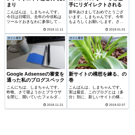
まり
手にリダイレクトされる
こんばんは、しまちゃんです。
新年あけましておめでとうござ
今日は日曜日。去年の今頃私は
います。しまちゃんです。今年
ツールドおきなわに参加してい
もよろしくお願いします。さ
た。今年は家でパソコンに向か
て、今日はびっくりするぐらい
2018.11.11
2019.01.01
ってカチャカチャと忙しい。知
何もしていない。昼前に起きて
識は増えるが体力はどんどんな
ダラダラとネットをして過ごし
サイト運営
サイト運営
くなってゆく。昨日、家にANA
ている。これぞまさに「寝正
の株主優待が届いた。ANAの飛
月」。まあいつも正月はこんな
行機に優待価...
感じ。大晦日はだいた...
Google Adsenseの審査を
新サイトの構想を練る、の
通った私のブログスペック
巻
こんにちは、しまちゃんです。
こんばんは、しまちゃんです。
昨晩、さて寝ようかとブラウザ
実は最近、このブログとは（多
を閉じ、開いていたフォルダを
分）別に、新しいサイトの構想
閉じ、メールを閉じようとした
を練っている。最近と言っても
2018.11.21
2019.02.07
ら1通のメールに目が留まった。
ここ2～3日の話だけど。内容的
Googleから夜中に来たメールこ
には恐らくこちらの日々の雑記
のメールを見た瞬間、イスから
ブログとは一線を画すため、別
飛び上がりそうになった。そし
サイトにした方がいいのではな
てすぐに...
いかと考えてい...