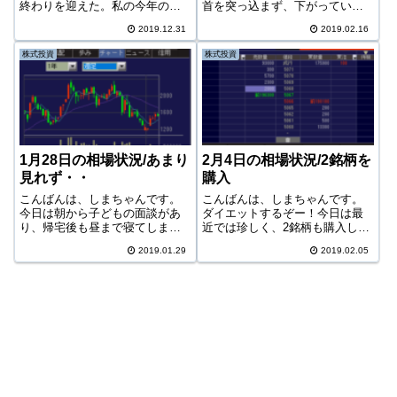
終わりを迎えた。私の今年の相
首を突っ込まず、下がっている
場も終わり。というわけで、今
日経平均をちらっと眺めただ
2019.12.31
2019.02.16
日は私の年間の投資成績を発表
け。今日の相場日経平均正直最
します。なお今年は、投資に関
近の日経は良く読めない。大き
株式投資
株式投資
して私はほぼ「何もしていな
く上げたと思えば今日みたいに
い」。私の勤務する会社が繁忙
200円以上の下げを見せたりす
期に入る3月ころ...
る。直近のターゲ...
1月28日の相場状況/あまり
2月4日の相場状況/2銘柄を
見れず・・
購入
こんばんは、しまちゃんです。
こんばんは、しまちゃんです。
今日は朝から子どもの面談があ
ダイエットするぞー！今日は最
り、帰宅後も昼まで寝てしまっ
近では珍しく、2銘柄も購入し
たため、ほとんど相場をみるこ
た。今日の相場日経平均今日も
2019.01.29
2019.02.05
とができなかった。なので、実
日経は続伸であった。いよいよ
質これからチェックするところ
節目の21,000円を試そうかとい
だ。今日の相場今日は下げた日
う動き。これで75日移動平均線
経。なんとか5日線をキープして
も突破すれば、次は23,000円く
いるが、今晩は...
ら...