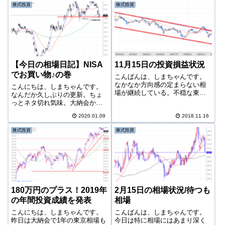
今日の相場日経平均今日はだい
状況がそこまで悪くならなさそ
株式投資
株式投資
ぶ下げた日経だが、また何とな
うなのとで暇になり、iDeCoの中
く明日は上げそうな雰囲気が漂
身を見直すことにした。相場の
っている。ダウも...
様子これは...
【今日の相場日記】NISA
11月15日の投資損益状況
でお買い物♪の巻
こんばんは、しまちゃんです。
なかなか方向感の定まらない相
こんにちは、しまちゃんです。
場が継続している。不穏な東京
なんだか久しぶりの更新。ちょ
市場。これからどうなってしま
っとネタ切れ気味。大納会から
うのか。さて、今日の成績を見
相場やマーケット情報を穴が開
ていこう。-29,102円今日は持ち
2020.01.09
2018.11.16
くほど凝視しているわけだけ
株の中では6674ジーエスユアサ
ど、相場はここまで日ごとの乱
株式投資
株式投資
以外は微減。投資信託も含めた
高下を繰り返している。もちろ
全体...
ん原因はアメリカとイランのい
ざこざ。「遠くの戦...
180万円のプラス！2019年
2月15日の相場状況/待つも
の年間投資成績を発表
相場
こんにちは、しまちゃんです。
こんばんは、しまちゃんです。
昨日は大納会で1年の東京相場も
今日は特に相場にはあまり深く