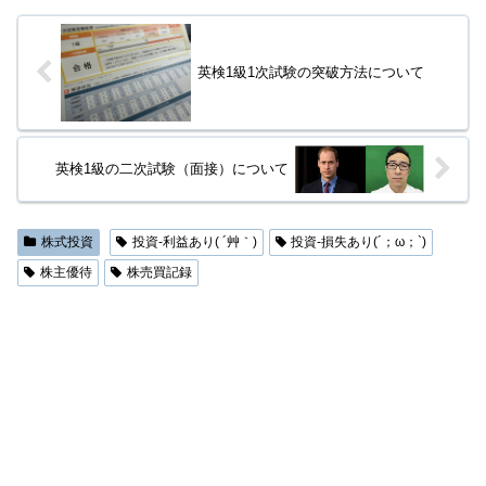
英検1級1次試験の突破方法について
英検1級の二次試験（面接）について
株式投資
投資-利益あり( ´艸｀)
投資-損失あり(´；ω；`)
株主優待
株売買記録