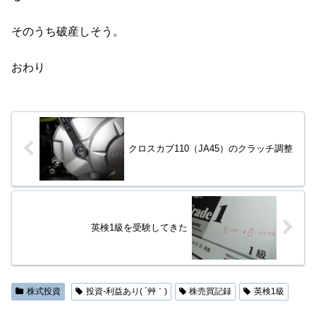
そのうち破産しそう。
おわり
クロスカブ110（JA45）のクラッチ調整
英検1級を受験してきた
株式投資
投資-利益あり( ´艸｀)
株売買記録
英検1級