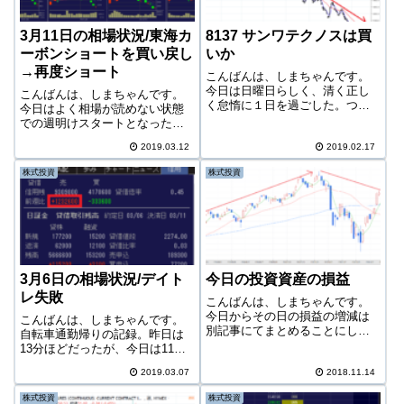
3月11日の相場状況/東海カ
8137 サンワテクノスは買
ーボンショートを買い戻し
いか
→再度ショート
こんばんは、しまちゃんです。
今日は日曜日らしく、清く正し
こんばんは、しまちゃんです。
く怠惰に１日を過ごした。つま
今日はよく相場が読めない状態
りほとんど何もやっていない。
での週明けスタートとなった。
しかし少しでも日曜日に爪痕を
週末のダウの様子から多少上げ
残そうと、妻と子どもが買い物
2019.03.12
2019.02.17
るとは考えていたが、それでも
をしている間、暗い駐車場の片
どちらに転んでもおかしくない
株式投資
株式投資
隅で株の本を読んで少し勉強し
相場状況ではあった。しかし蓋
ていた。8137...
を開けてみれば、100円近い上昇
となった。今...
3月6日の相場状況/デイト
今日の投資資産の損益
レ失敗
こんばんは、しまちゃんです。
今日からその日の損益の増減は
こんばんは、しまちゃんです。
別記事にてまとめることにし
自転車通勤帰りの記録。昨日は
た。こちらのほうが検索などで
13分ほどだったが、今日は11分
別のカテゴリーに興味のある人
に短縮された。最初少しスター
が来たときにこの情報が邪魔に
2019.03.07
2018.11.14
トボタンを押すのが遅かったけ
ならないし、広告なども分けて
ど。帰りは前半いかに信号にか
株式投資
株式投資
表示できるので良いと思っ