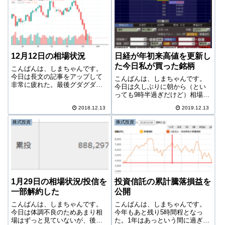
からずに進めるかと、後半の
た。-63,299円今...
1kmちょっとの登りをいかにバ
テずに登りき...
12月12日の相場状況
日経が年初来高値を更新し
た今日私が買った銘柄
こんばんは、しまちゃんです。
今日は長文の記事をアップして
こんばんは、しまちゃんです。
非常に疲れた。最後グダグダに
今日は久しぶりに朝から（とい
なってしまうし。まぁ仕方な
っても9時半過ぎだけど）相場を
い。今日は東京市場が大幅な上
見ていた。何だか日経が物凄い
昇だった。理由はどうでもい
2018.12.13
2019.12.13
上げてるぞ・・・。なんやこ
い。どうせ下がっても上がって
れ・・・。これで完全に目が覚
株式投資
株式投資
もそれらしい理由は評論家が準
めた。しかし個別株を見てみる
備してくれる。上がる...
と、結構マイナスとなっている
銘柄もあったりマ...
1月29日の相場状況/投信を
投資信託の累計騰落損益を
一部解約した
公開
こんばんは、しまちゃんです。
こんばんは、しまちゃんです。
今日は体調不良のためあまり相
今年もあと残り5時間程となっ
場はずっと見ていないが、後場
た。1年はあっという間に過ぎ去