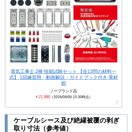
電気工事士 2種 技能試験セット 【全13問の材料一
式】 1回練習用・動画解説・ガイドブック付き 電材
館
ノーブランド品
￥21,980
（2026/08/06 15:30時点）
ケーブルシース及び絶縁被覆の剥ぎ
取り寸法（参考値）