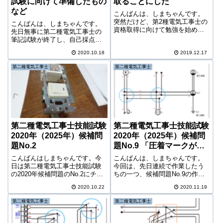
試験に向けて準備したもの
取ることにした
など
こんばんは、しまちゃんです。
突然だけど、第2種電気工事士の
こんばんは、しまちゃんです。
資格取得に向けて勉強を始める
先日無事に第二種電気工事士の
ことにした。なぜ電気工事士？
筆記試験が終了し、自己採点の
なぜ突然おっさんになって電気
結果、余程のことがない限り合
工事士の資格を取ろうと思った
2020.10.18
2019.12.17
格しているということが分かっ
かと言えば、単純に電気の知識
た。そうすると俄然やる気が出
第二種電気工事士
第二種電気工事士
や電気工事の技術を持つという
てきて、しっかりと準備して12
ことに対する憧...
月の技能試験に臨もうかという
気持ちが強くな...
第二種電気工事士技能試験
第二種電気工事士技能試験
2020年（2025年）候補問
2020年（2025年）候補問
題No.2
題No.9 「圧着マークがつ
かない」の巻
こんばんはしまちゃんです。今
こんばんは、しまちゃんです。
日は第二種電気工事士技能試験
今回は、先日連続で作業したう
の2020年候補問題のNo.2にチャ
ちの一つ、候補問題No.9の作業
レンジしてみました。2020年
を見て行きます。施工自体はあ
2020.10.22
2020.11.19
（2025年）候補問題No.2※2025
まり複雑ではなかったものの、
年（令和7年）も同一問題です。
思わぬ落とし穴が待ち受けてい
第二種電気工事士
第二種電気工事士
こんな感じ。特徴としては、イ
ました。というか、ここで気付
のスイッチの上にパイ...
いておいてよかったよ・・。
2020年（2...