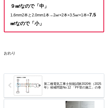
９㎟なので「中」
7.5
1.6mm2本と2.0mm1本→2㎟×2本+3.5㎟×1本=
㎟なので「小」
おわり
第二種電気工事士技能試験2020年（2025
年）候補問題No.12 「PF管の施工」の巻