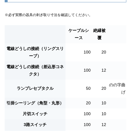
※必ず実際の器具の剥ぎ取り寸法を確認してください。
ケーブルシ
絶縁被
ース
覆
電線どうしの接続（リングスリ
100
20
ーブ）
電線どうしの接続（差込形コネ
100
12
クタ）
のの字曲
ランプレセプタクル
50
20
げ
引掛シーリング（角型・丸形）
20
10
片切スイッチ
100
10
3路スイッチ
100
12