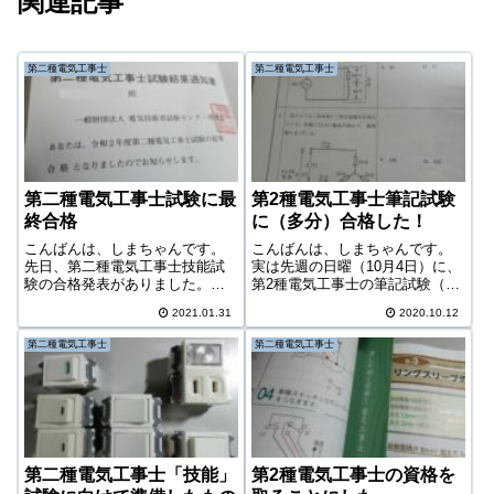
関連記事
第二種電気工事士
第二種電気工事士
第二種電気工事士試験に最
第2種電気工事士筆記試験
終合格
に（多分）合格した！
こんばんは、しまちゃんです。
こんばんは、しまちゃんです。
先日、第二種電気工事士技能試
実は先週の日曜（10月4日）に、
験の合格発表がありました。ア
第2種電気工事士の筆記試験（下
クセスが集中してなかなか繋が
期試験）が行われた。私は5月の
2021.01.31
2020.10.12
らない「電気技術者試験センタ
上期に申し込みをしていたんだ
ー」のサイトでやっとのこと確
けど、コロナで中止。下期の日
第二種電気工事士
第二種電気工事士
認すると。。、合格！とりあえ
程に延期となっていた。ここま
ずホッとしました。いやぁ、実
でのあらすじ突然第2種電気工事
は、ほとんど心配...
士とい...
第二種電気工事士「技能」
第2種電気工事士の資格を