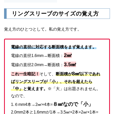
リングスリーブのサイズの覚え方
覚え方のひとつとして。私の覚え方です。
電線の直径に対応する断面積をまず覚えます。
2㎟
電線の直径1.6mm→断面積：
3.5㎟
電線の直径2.0mm→断面積：
8㎟
これ一生暗記！
そして、
断面積が
以下であれ
ばリングスリーブが「小」、それを超えたら
「中」
と覚えます。
※「大」は出題されません。
なので、
８㎟なので「
小」
1.６mm4本→2㎟×4本=
2.0mm2本と1.6mmが1本→3.5㎟×2本+2㎟×1本=