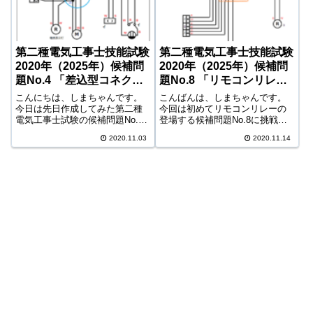
第二種電気工事士技能試験
第二種電気工事士技能試験
2020年（2025年）候補問
2020年（2025年）候補問
題No.4 「差込型コネクタ
題No.8 「リモコンリレー
が憎い」の巻
で自己最速記録更新!?」の
こんにちは、しまちゃんです。
こんばんは、しまちゃんです。
巻
今日は先日作成してみた第二種
今回は初めてリモコンリレーの
電気工事士試験の候補問題No.4
登場する候補問題No.8に挑戦で
の様子を、動画も交えてお伝え
す。「リモコンリレーの結線な
2020.11.03
2020.11.14
したいと思います。2020年
んてわからん・・」と思ってい
（2025年）候補問題No.4※2025
ましたが、結線自体はそこまで
年（令和7年）も同一問題です。
難しいものではなく、いわゆる
だんだんとややこしくなって...
「スイッチの集合体」と考えれ
ばよかったの...