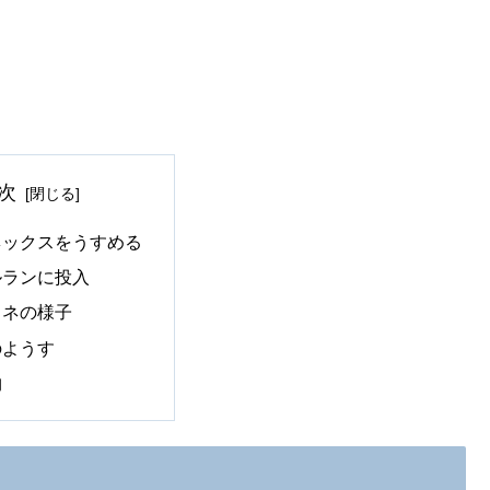
次
ネックスをうすめる
ルランに投入
リネの様子
のようす
物