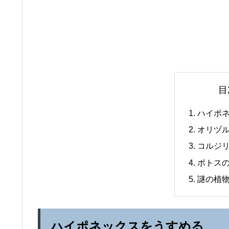
目
ハイポ
オリヅ
コルジ
ポトス
謎の植
ハイポネックスをうすめる