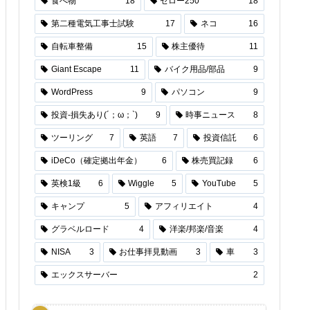
食べ物
18
セロー250
18
第二種電気工事士試験
17
ネコ
16
自転車整備
15
株主優待
11
Giant Escape
11
バイク用品/部品
9
WordPress
9
パソコン
9
投資-損失あり(´；ω；`)
9
時事ニュース
8
ツーリング
7
英語
7
投資信託
6
iDeCo（確定拠出年金）
6
株売買記録
6
英検1級
6
Wiggle
5
YouTube
5
キャンプ
5
アフィリエイト
4
グラベルロード
4
洋楽/邦楽/音楽
4
NISA
3
お仕事拝見動画
3
車
3
エックスサーバー
2