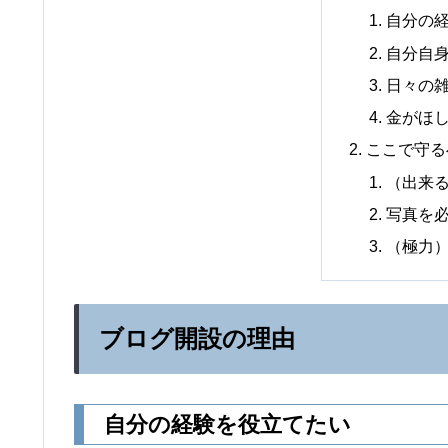
自分の
自分自
日々の
金がほ
ここで守る
（出来
写真を必
（極力
ブログ開設の理由
自分の経験を役立てたい