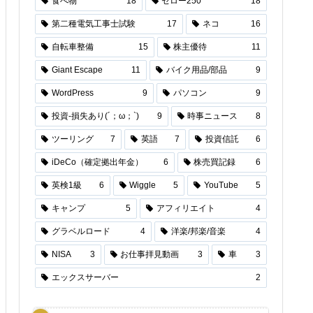
食べ物
18
セロー250
18
第二種電気工事士試験
17
ネコ
16
自転車整備
15
株主優待
11
Giant Escape
11
バイク用品/部品
9
WordPress
9
パソコン
9
投資-損失あり(´；ω；`)
9
時事ニュース
8
ツーリング
7
英語
7
投資信託
6
iDeCo（確定拠出年金）
6
株売買記録
6
英検1級
6
Wiggle
5
YouTube
5
キャンプ
5
アフィリエイト
4
グラベルロード
4
洋楽/邦楽/音楽
4
NISA
3
お仕事拝見動画
3
車
3
エックスサーバー
2